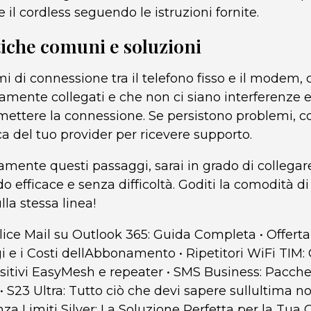
e il cordless seguendo le istruzioni fornite.
iche comuni e soluzioni
i di connessione tra il telefono fisso e il modem, c
tamente collegati e che non ci siano interferenze 
ttere la connessione. Se persistono problemi, c
ca del tuo provider per ricevere supporto.
ente questi passaggi, sarai in grado di collegare 
efficace e senza difficoltà. Goditi la comodità di
lla stessa linea!
lice Mail su Outlook 365: Guida Completa
•
Offerta
gi e i Costi dellAbbonamento
•
Ripetitori WiFi TIM:
ositivi EasyMesh e repeater
•
SMS Business: Pacche
•
S23 Ultra: Tutto ciò che devi sapere sullultima 
za Limiti Silver: La Soluzione Perfetta per la Tua 