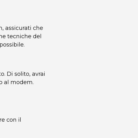
, assicurati che
che tecniche del
ossibile.
. Di solito, avrai
sso al modem.
re con il