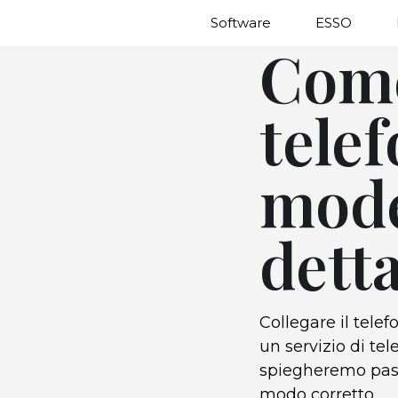
Software
ESSO
Come
telef
mode
detta
Collegare il tel
un servizio di tele
spiegheremo pass
modo corretto.