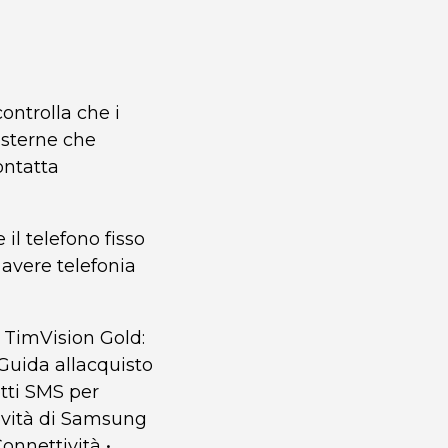
ontrolla che i
esterne che
ontatta
il telefono fisso
 avere telefonia
 TimVision Gold:
 Guida allacquisto
tti SMS per
novità di Samsung
Connettività
•