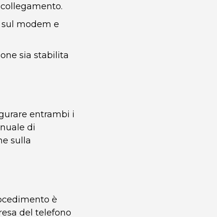
l collegamento.
no sul modem e
one sia stabilita
igurare entrambi i
anuale di
he sulla
procedimento è
presa del telefono