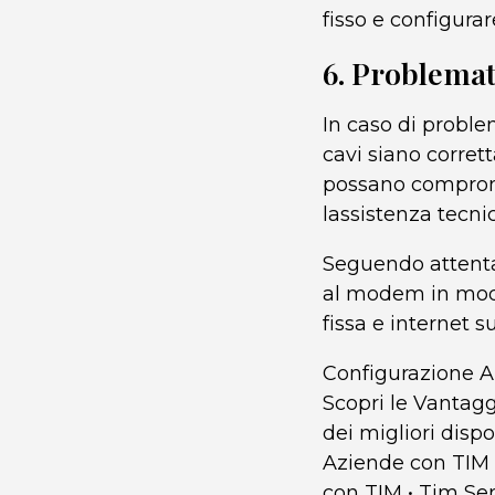
fisso e configurar
6. Problemat
In caso di problem
cavi siano corret
possano comprome
lassistenza tecni
Seguendo attentam
al modem in modo 
fissa e internet su
Configurazione A
Scopri le Vantag
dei migliori disp
Aziende con TIM
con TIM
•
Tim Sen