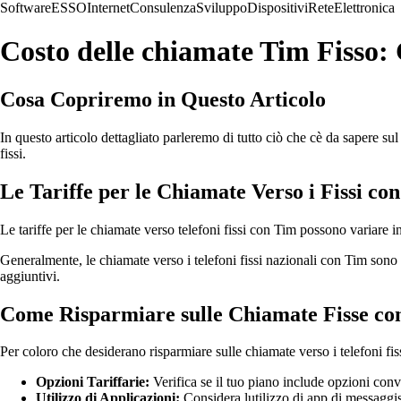
Software
ESSO
Internet
Consulenza
Sviluppo
Dispositivi
Rete
Elettronica
Costo delle chiamate Tim Fisso
Cosa Copriremo in Questo Articolo
In questo articolo dettagliato parleremo di tutto ciò che cè da sapere sul
fissi.
Le Tariffe per le Chiamate Verso i Fissi co
Le tariffe per le chiamate verso telefoni fissi con Tim possono variare in b
Generalmente, le chiamate verso i telefoni fissi nazionali con Tim sono in
aggiuntivi.
Come Risparmiare sulle Chiamate Fisse co
Per coloro che desiderano risparmiare sulle chiamate verso i telefoni fis
Opzioni Tariffarie:
Verifica se il tuo piano include opzioni conve
Utilizzo di Applicazioni:
Considera lutilizzo di app di messaggist