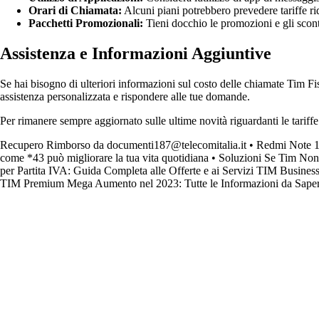
Orari di Chiamata:
Alcuni piani potrebbero prevedere tariffe rid
Pacchetti Promozionali:
Tieni docchio le promozioni e gli sconti
Assistenza e Informazioni Aggiuntive
Se hai bisogno di ulteriori informazioni sul costo delle chiamate Tim Fiss
assistenza personalizzata e rispondere alle tue domande.
Per rimanere sempre aggiornato sulle ultime novità riguardanti le tariffe e 
Recupero Rimborso da documenti187@telecomitalia.it
•
Redmi Note 1
come *43 può migliorare la tua vita quotidiana
•
Soluzioni Se Tim Non 
per Partita IVA: Guida Completa alle Offerte e ai Servizi TIM Busines
TIM Premium Mega Aumento nel 2023: Tutte le Informazioni da Sape