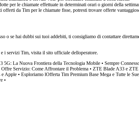
otte per le chiamate effettuate in determinati orari o giorni della settima
 offerti da Tim per le chiamate fisse, potresti trovare offerte vantaggios
o o se hai dubbi sui tuoi addebiti, ti consigliamo di contattare direttamen
i servizi Tim, visita il sito ufficiale delloperatore.
3 5G: La Nuova Frontiera della Tecnologia Mobile
•
Sempre Connesso c
Offre Servizio: Come Affrontare il Problema
•
ZTE Blade A33 e ZTE A
s e Apple
•
Esploriamo lOfferta Tim Premium Base Mega e Tutte le Sue 
re
•