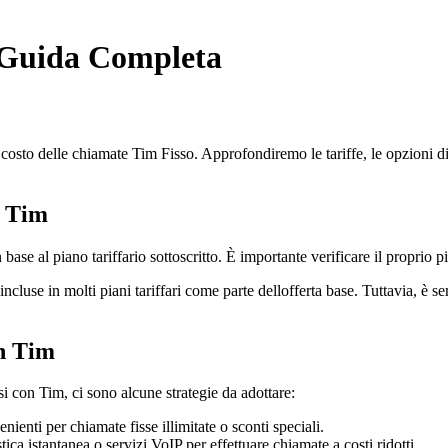
: Guida Completa
 costo delle chiamate Tim Fisso. Approfondiremo le tariffe, le opzioni disp
n Tim
ase al piano tariffario sottoscritto. È importante verificare il proprio pia
cluse in molti piani tariffari come parte dellofferta base. Tuttavia, è se
n Tim
si con Tim, ci sono alcune strategie da adottare:
nienti per chiamate fisse illimitate o sconti speciali.
ica istantanea o servizi VoIP per effettuare chiamate a costi ridotti.