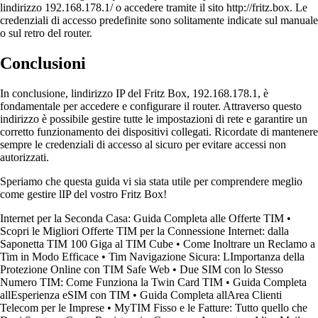
lindirizzo 192.168.178.1/ o accedere tramite il sito http://fritz.box. Le
credenziali di accesso predefinite sono solitamente indicate sul manuale
o sul retro del router.
Conclusioni
In conclusione, lindirizzo IP del Fritz Box, 192.168.178.1, è
fondamentale per accedere e configurare il router. Attraverso questo
indirizzo è possibile gestire tutte le impostazioni di rete e garantire un
corretto funzionamento dei dispositivi collegati. Ricordate di mantenere
sempre le credenziali di accesso al sicuro per evitare accessi non
autorizzati.
Speriamo che questa guida vi sia stata utile per comprendere meglio
come gestire lIP del vostro Fritz Box!
Internet per la Seconda Casa: Guida Completa alle Offerte TIM
•
Scopri le Migliori Offerte TIM per la Connessione Internet: dalla
Saponetta TIM 100 Giga al TIM Cube
•
Come Inoltrare un Reclamo a
Tim in Modo Efficace
•
Tim Navigazione Sicura: LImportanza della
Protezione Online con TIM Safe Web
•
Due SIM con lo Stesso
Numero TIM: Come Funziona la Twin Card TIM
•
Guida Completa
allEsperienza eSIM con TIM
•
Guida Completa allArea Clienti
Telecom per le Imprese
•
MyTIM Fisso e le Fatture: Tutto quello che