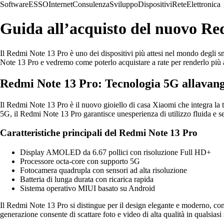
Software
ESSO
Internet
Consulenza
Sviluppo
Dispositivi
Rete
Elettronica
Guida all’acquisto del nuovo Re
Il Redmi Note 13 Pro è uno dei dispositivi più attesi nel mondo degli sm
Note 13 Pro e vedremo come poterlo acquistare a rate per renderlo più ac
Redmi Note 13 Pro: Tecnologia 5G allavan
Il Redmi Note 13 Pro è il nuovo gioiello di casa Xiaomi che integra la t
5G, il Redmi Note 13 Pro garantisce unesperienza di utilizzo fluida e se
Caratteristiche principali del Redmi Note 13 Pro
Display AMOLED da 6.67 pollici con risoluzione Full HD+
Processore octa-core con supporto 5G
Fotocamera quadrupla con sensori ad alta risoluzione
Batteria di lunga durata con ricarica rapida
Sistema operativo MIUI basato su Android
Il Redmi Note 13 Pro si distingue per il design elegante e moderno, con
generazione consente di scattare foto e video di alta qualità in qualsiasi