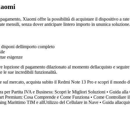
iaomi
pagamento, Xiaomi offre la possibilità di acquistare il dispositivo a rat
te mensili, senza dover anticipare lintero importo in ununica soluzione
n disponi dellimporto completo
ile
 tue esigenze
e lopzione di pagamento dilazionato al momento dellacquisto e seguire l
 le sue incredibili funzionalità.
e sul mercato, acquista subito il Redmi Note 13 Pro e scopri il mondo 
a per Partita IVA e Business: Scopri le Migliori Soluzioni
•
Guida alla
art Premium: Cosa Comprende e Come Funziona
•
Come Controllare il
ng Marittimo TIM e allUtilizzo del Cellulare in Nave
•
Guida allacqu