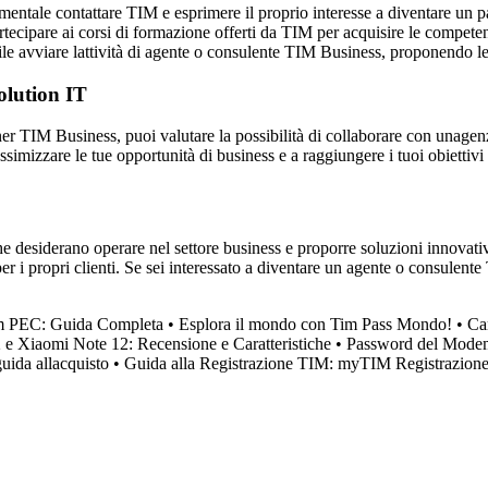
mentale contattare TIM e esprimere il proprio interesse a diventare un pa
tecipare ai corsi di formazione offerti da TIM per acquisire le competen
e avviare lattività di agente o consulente TIM Business, proponendo le s
olution IT
artner TIM Business, puoi valutare la possibilità di collaborare con una
ssimizzare le tue opportunità di business e a raggiungere i tuoi obiettiv
 desiderano operare nel settore business e proporre soluzioni innovativ
per i propri clienti. Se sei interessato a diventare un agente o consulent
m PEC: Guida Completa
•
Esplora il mondo con Tim Pass Mondo!
•
Ca
e Xiaomi Note 12: Recensione e Caratteristiche
•
Password del Modem
uida allacquisto
•
Guida alla Registrazione TIM: myTIM Registrazione