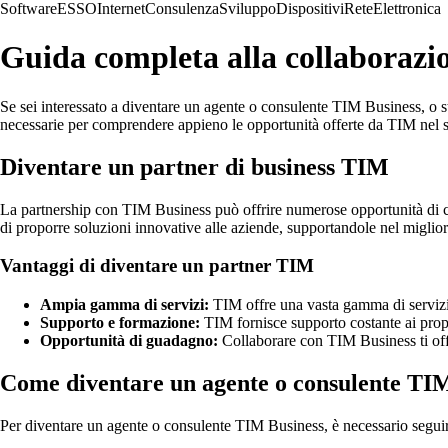
Software
ESSO
Internet
Consulenza
Sviluppo
Dispositivi
Rete
Elettronica
Guida completa alla collaborazi
Se sei interessato a diventare un agente o consulente TIM Business, o st
necessarie per comprendere appieno le opportunità offerte da TIM nel s
Diventare un partner di business TIM
La partnership con TIM Business può offrire numerose opportunità di cr
di proporre soluzioni innovative alle aziende, supportandole nel miglior
Vantaggi di diventare un partner TIM
Ampia gamma di servizi:
TIM offre una vasta gamma di servizi e 
Supporto e formazione:
TIM fornisce supporto costante ai propr
Opportunità di guadagno:
Collaborare con TIM Business ti offre
Come diventare un agente o consulente TI
Per diventare un agente o consulente TIM Business, è necessario segui