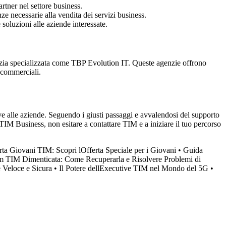
rtner nel settore business.
ze necessarie alla vendita dei servizi business.
oluzioni alle aziende interessate.
genzia specializzata come TBP Evolution IT. Queste agenzie offrono
i commerciali.
e alle aziende. Seguendo i giusti passaggi e avvalendosi del supporto
e TIM Business, non esitare a contattare TIM e a iniziare il tuo percorso
rta Giovani TIM: Scopri lOfferta Speciale per i Giovani
•
Guida
 TIM Dimenticata: Come Recuperarla e Risolvere Problemi di
 Veloce e Sicura
•
Il Potere dellExecutive TIM nel Mondo del 5G
•