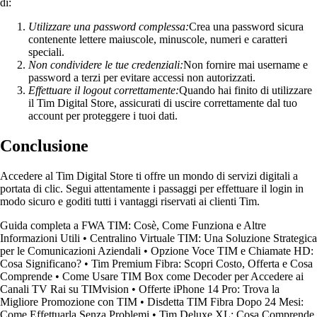
di:
Utilizzare una password complessa:
Crea una password sicura
contenente lettere maiuscole, minuscole, numeri e caratteri
speciali.
Non condividere le tue credenziali:
Non fornire mai username e
password a terzi per evitare accessi non autorizzati.
Effettuare il logout correttamente:
Quando hai finito di utilizzare
il Tim Digital Store, assicurati di uscire correttamente dal tuo
account per proteggere i tuoi dati.
Conclusione
Accedere al Tim Digital Store ti offre un mondo di servizi digitali a
portata di clic. Segui attentamente i passaggi per effettuare il login in
modo sicuro e goditi tutti i vantaggi riservati ai clienti Tim.
Guida completa a FWA TIM: Cosè, Come Funziona e Altre
Informazioni Utili
•
Centralino Virtuale TIM: Una Soluzione Strategica
per le Comunicazioni Aziendali
•
Opzione Voce TIM e Chiamate HD:
Cosa Significano?
•
Tim Premium Fibra: Scopri Costo, Offerta e Cosa
Comprende
•
Come Usare TIM Box come Decoder per Accedere ai
Canali TV Rai su TIMvision
•
Offerte iPhone 14 Pro: Trova la
Migliore Promozione con TIM
•
Disdetta TIM Fibra Dopo 24 Mesi:
Come Effettuarla Senza Problemi
•
Tim Deluxe XL: Cosa Comprende