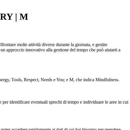
TRY | M
frontare molte attività diverse durante la giornata, e gestire
 un approccio innovativo alla gestione del tempo che può aiutarti a
nergy, Tools, Respect, Needs e You; e M, che indica Mindfulness.
 per identificare eventuali sprechi di tempo e individuare le aree in cui
 poter accedere rapidamente ai dati di cui hai bisogno per prendere