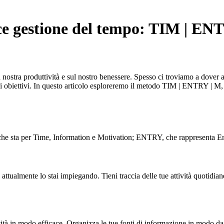
ce gestione del tempo: TIM | EN
a nostra produttività e sul nostro benessere. Spesso ci troviamo a dover af
ri obiettivi. In questo articolo esploreremo il metodo TIM | ENTRY | M,
 che sta per Time, Information e Motivation; ENTRY, che rappresenta E
tualmente lo stai impiegando. Tieni traccia delle tue attività quotidiane
vità in modo efficace. Organizza le tue fonti di informazione in modo da