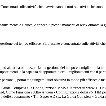
à. Concentrati sulle attività che ti avvicinano ai tuoi obiettivi e che sono i
salute mentale e fisica, e concediti piccoli momenti di relax durante la gi
stione del tempo efficace. Sii presente e concentrato sulle attività che
 aiutarti a ottimizzare la tua gestione del tempo e a migliorare la tua 
portamenti, e la capacità di apportare piccoli miglioramenti che ti perme
ersonali, potrai raggiungere i tuoi obiettivi in modo più efficace e mant
•
Guida Completa alla Configurazione MMS e Internet su www.119.it
nted, Come Funziona e Altro Ancora
•
Configurazione dellAPN TIM per 
osti dellAbbonamento
•
Tim Super ADSL: La Guida Completa
•
Guida a