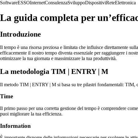
Software
ESSO
Internet
Consulenza
Sviluppo
Dispositivi
Rete
Elettronica
La guida completa per un’effica
Introduzione
Il tempo è una risorsa preziosa e limitata che influisce direttamente sull
efficacemente il nostro tempo diventa essenziale per raggiungere i nost
ottimizzare la tua giornata e massimizzare la tua produttività.
La metodologia TIM | ENTRY | M
Il metodo TIM | ENTRY | M si basa su tre pilastri fondamentali: TIM,
Time
Il primo passo per una corretta gestione del tempo è comprendere come at
puoi migliorare la tua efficienza.
Information
È importante disporre delle informazioni necessarie per svolgere le atti