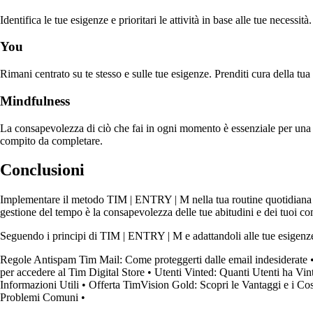
Identifica le tue esigenze e prioritari le attività in base alle tue necessit
You
Rimani centrato su te stesso e sulle tue esigenze. Prenditi cura della tua 
Mindfulness
La consapevolezza di ciò che fai in ogni momento è essenziale per una ge
compito da completare.
Conclusioni
Implementare il metodo TIM | ENTRY | M nella tua routine quotidiana può
gestione del tempo è la consapevolezza delle tue abitudini e dei tuoi com
Seguendo i principi di TIM | ENTRY | M e adattandoli alle tue esigenze p
Regole Antispam Tim Mail: Come proteggerti dalle email indesiderate
per accedere al Tim Digital Store
•
Utenti Vinted: Quanti Utenti ha Vi
Informazioni Utili
•
Offerta TimVision Gold: Scopri le Vantaggi e i C
Problemi Comuni
•