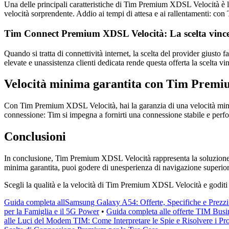
Una delle principali caratteristiche di Tim Premium XDSL Velocità è 
velocità sorprendente. Addio ai tempi di attesa e ai rallentamenti: c
Tim Connect Premium XDSL Velocità: La scelta vinc
Quando si tratta di connettività internet, la scelta del provider gius
elevate e unassistenza clienti dedicata rende questa offerta la scelta vi
Velocità minima garantita con Tim Premi
Con Tim Premium XDSL Velocità, hai la garanzia di una velocità minima 
connessione: Tim si impegna a fornirti una connessione stabile e per
Conclusioni
In conclusione, Tim Premium XDSL Velocità rappresenta la soluzione i
minima garantita, puoi godere di unesperienza di navigazione superi
Scegli la qualità e la velocità di Tim Premium XDSL Velocità e goditi 
Guida completa allSamsung Galaxy A54: Offerte, Specifiche e Prezz
per la Famiglia e il 5G Power
•
Guida completa alle offerte TIM Busin
alle Luci del Modem TIM: Come Interpretare le Spie e Risolvere i P