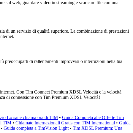
e sul web, guardare video in streaming e scaricare file con una
ia di un servizio di qualità superiore. La combinazione di prestazioni
nternet.
 preoccuparti di rallentamenti improvvisi o interruzioni nella tua
ne internet. Con Tim Connect Premium XDSL Velocità e la velocità
rienza di connessione con Tim Premium XDSL Velocità!
vizio Lo sai e chiama ora di TIM
•
Guida Completa alle Offerte Tim
zi TIM
•
Chiamate Internazionali Gratis con TIM International
•
Guida
•
Guida completa a TimVision Light
•
Tim XDSL Premium: Una