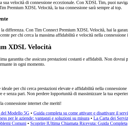
la sua velocità di connessione eccezionale. Con XDSL Tim, puoi navigar
on Tim Premium XDSL Velocità, la tua connessione sarà sempre al top.
ente
to fa la differenza. Con Tim Connect Premium XDSL Velocità, hai la garanz
ncente per chi cerca la massima affidabilità e velocità nella connessione i
um XDSL Velocità
garantita che assicura prestazioni costanti e affidabili. Non dovrai più
formante in ogni momento.
deale per chi cerca prestazioni elevate e affidabilità nella connessio
ore e senza pari. Non perdere lopportunità di massimizzare la tua espe
la connessione internet che meriti!
i del Modello 5G
•
Guida completa su come attivare e disattivare il ser
ess per le aziende: vantaggi e soluzioni su misura
•
La Carta dei Servi
roblemi Comuni
•
Scoprire lUltima Chiamata Ricevuta: Guida Completa