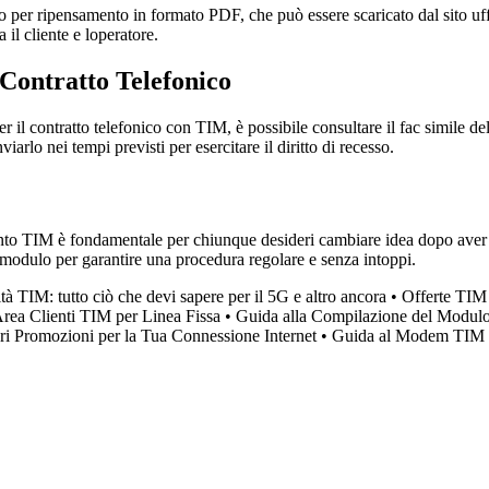
sso per ripensamento in formato PDF, che può essere scaricato dal sito uf
 il cliente e loperatore.
 Contratto Telefonico
il contratto telefonico con TIM, è possibile consultare il fac simile del
iarlo nei tempi previsti per esercitare il diritto di recesso.
ento TIM è fondamentale per chiunque desideri cambiare idea dopo aver s
il modulo per garantire una procedura regolare e senza intoppi.
ità TIM: tutto ciò che devi sapere per il 5G e altro ancora
•
Offerte TIM 
rea Clienti TIM per Linea Fissa
•
Guida alla Compilazione del Modulo
ri Promozioni per la Tua Connessione Internet
•
Guida al Modem TIM c