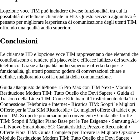
Lopzione voce TIM può includere diverse funzionalità, tra cui la
possibilità di effettuare chiamate in HD. Questo servizio aggiuntivo è
pensato per migliorare lesperienza di comunicazione degli utenti TIM,
offrendo una qualità audio superiore.
Conclusioni
Le chiamate HD e lopzione voce TIM rappresentano due elementi che
contribuiscono a rendere più piacevole e efficace lutilizzo del servizio
telefonico. Grazie alla qualità audio superiore offerta da queste
funzionalità, gli utenti possono godere di conversazioni chiare e
definite, migliorando così la qualità della comunicazione.
Guida allacquisto delliPhone 15 Pro Max con TIM Next
•
Modulo
Restituzione Modem TIM: Tutto Quello che Devi Sapere
•
Guida al
Trasloco della Linea TIM: Come Effettuare il Trasferimento della Tua
Connessione Telefonica e Internet
•
Ricarica TIM: Scopri le Migliori
Offerte per la Tua SIM Ricaricabile
•
Le migliori offerte di tablet e pc
con TIM: Scopri le promozioni più convenienti
•
Guida alle Tariffe
TIM: Scopri il Miglior Piano Base per le Tue Esigenze
•
Samsung A14
– Il Nuovo Smartphone 5G: Caratteristiche, Prezzo e Recensioni
•
Offerte Fibra TIM: Guida Completa per Trovare la Migliore Opzione
•
Modulo Restituzione Modem TIM: Tutto Quello che Devi Sapere
•