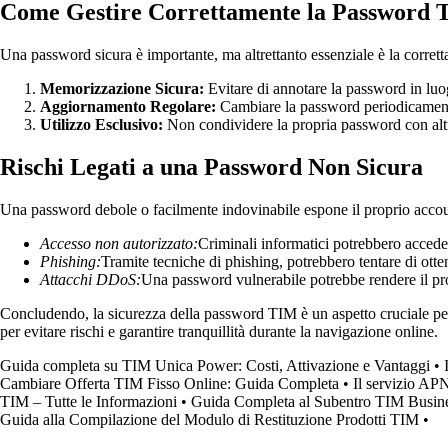
Come Gestire Correttamente la Password
Una password sicura è importante, ma altrettanto essenziale è la corretta
Memorizzazione Sicura:
Evitare di annotare la password in luogh
Aggiornamento Regolare:
Cambiare la password periodicament
Utilizzo Esclusivo:
Non condividere la propria password con altri 
Rischi Legati a una Password Non Sicura
Una password debole o facilmente indovinabile espone il proprio account
Accesso non autorizzato:
Criminali informatici potrebbero acceder
Phishing:
Tramite tecniche di phishing, potrebbero tentare di otte
Attacchi DDoS:
Una password vulnerabile potrebbe rendere il prop
Concludendo, la sicurezza della password TIM è un aspetto cruciale per 
per evitare rischi e garantire tranquillità durante la navigazione online.
Guida completa su TIM Unica Power: Costi, Attivazione e Vantaggi
•
Cambiare Offerta TIM Fisso Online: Guida Completa
•
Il servizio AP
TIM – Tutte le Informazioni
•
Guida Completa al Subentro TIM Busines
Guida alla Compilazione del Modulo di Restituzione Prodotti TIM
•