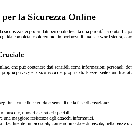
er la Sicurezza Online
 la sicurezza dei propri dati personali diventa una priorità assoluta. L
ta guida completa, esploreremo limportanza di una password sicura, come c
Cruciale
line, che può contenere dati sensibili come informazioni personali, de
a propria privacy e la sicurezza dei propri dati. È essenziale quindi adot
guire alcune linee guida essenziali nella fase di creazione:
minuscole, numeri e caratteri speciali.
e una maggiore resistenza agli attacchi informatici.
oni facilmente rintracciabili, come nomi o date di nascita, nella passwor