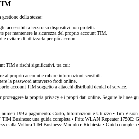
 TIM
 gestione della stessa:
i accessibili a terzi o su dispositivi non protetti.
e per mantenere la sicurezza del proprio account TIM.
e evitare di utilizzarla per più account.
 TIM a rischi significativi, tra cui:
e al proprio account e rubare informazioni sensibili.
nere la password attraverso frodi online.
rio account TIM soggetto a attacchi distribuiti denial of service.
proteggere la propria privacy e i propri dati online. Seguire le linee g
I numeri 199 a pagamento: Costo, Informazioni e Utilizzo
•
Tim Vision
N TIM Business: una guida completa
•
Fritz WLAN Repeater 1750E: Gui
s e alla Voltura TIM Business: Modulo e Richiesta
•
Guida completa s