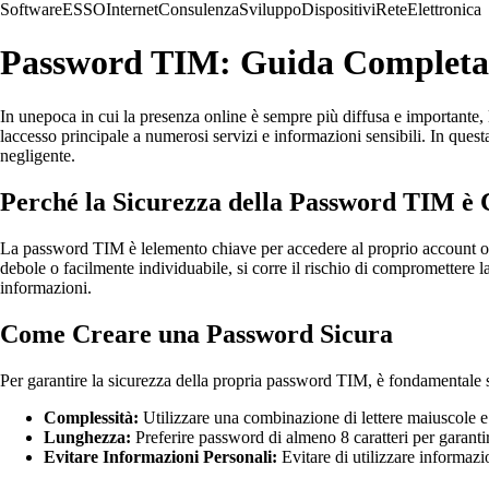
Software
ESSO
Internet
Consulenza
Sviluppo
Dispositivi
Rete
Elettronica
Password TIM: Guida Completa p
In unepoca in cui la presenza online è sempre più diffusa e importante,
laccesso principale a numerosi servizi e informazioni sensibili. In ques
negligente.
Perché la Sicurezza della Password TIM è 
La password TIM è lelemento chiave per accedere al proprio account on
debole o facilmente individuabile, si corre il rischio di compromettere l
informazioni.
Come Creare una Password Sicura
Per garantire la sicurezza della propria password TIM, è fondamentale se
Complessità:
Utilizzare una combinazione di lettere maiuscole e 
Lunghezza:
Preferire password di almeno 8 caratteri per garantir
Evitare Informazioni Personali:
Evitare di utilizzare informazi