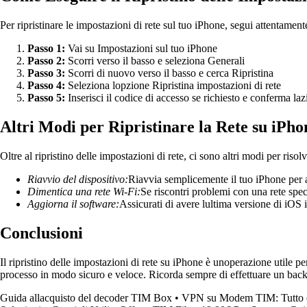
Per ripristinare le impostazioni di rete sul tuo iPhone, segui attentament
Passo 1:
Vai su Impostazioni sul tuo iPhone
Passo 2:
Scorri verso il basso e seleziona Generali
Passo 3:
Scorri di nuovo verso il basso e cerca Ripristina
Passo 4:
Seleziona lopzione Ripristina impostazioni di rete
Passo 5:
Inserisci il codice di accesso se richiesto e conferma la
Altri Modi per Ripristinare la Rete su iPho
Oltre al ripristino delle impostazioni di rete, ci sono altri modi per riso
Riavvio del dispositivo:
Riavvia semplicemente il tuo iPhone per a
Dimentica una rete Wi-Fi:
Se riscontri problemi con una rete speci
Aggiorna il software:
Assicurati di avere lultima versione di iOS i
Conclusioni
Il ripristino delle impostazioni di rete su iPhone è unoperazione utile pe
processo in modo sicuro e veloce. Ricorda sempre di effettuare un backup 
Guida allacquisto del decoder TIM Box
•
VPN su Modem TIM: Tutto ci