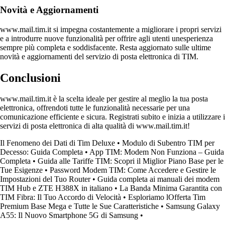
Novità e Aggiornamenti
www.mail.tim.it si impegna costantemente a migliorare i propri servizi
e a introdurre nuove funzionalità per offrire agli utenti unesperienza
sempre più completa e soddisfacente. Resta aggiornato sulle ultime
novità e aggiornamenti del servizio di posta elettronica di TIM.
Conclusioni
www.mail.tim.it è la scelta ideale per gestire al meglio la tua posta
elettronica, offrendoti tutte le funzionalità necessarie per una
comunicazione efficiente e sicura. Registrati subito e inizia a utilizzare i
servizi di posta elettronica di alta qualità di www.mail.tim.it!
Il Fenomeno dei Dati di Tim Deluxe
•
Modulo di Subentro TIM per
Decesso: Guida Completa
•
App TIM: Modem Non Funziona – Guida
Completa
•
Guida alle Tariffe TIM: Scopri il Miglior Piano Base per le
Tue Esigenze
•
Password Modem TIM: Come Accedere e Gestire le
Impostazioni del Tuo Router
•
Guida completa ai manuali dei modem
TIM Hub e ZTE H388X in italiano
•
La Banda Minima Garantita con
TIM Fibra: Il Tuo Accordo di Velocità
•
Esploriamo lOfferta Tim
Premium Base Mega e Tutte le Sue Caratteristiche
•
Samsung Galaxy
A55: Il Nuovo Smartphone 5G di Samsung
•