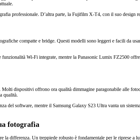
ttuale.
ia professionale. D’altra parte, la Fujifilm X-T4, con il suo design retro 
fotografiche compatte e bridge. Questi modelli sono leggeri e facili da u
e funzionalità Wi-Fi integrate, mentre la Panasonic Lumix FZ2500 offr
 Molti dispositivi offrono ora qualità dimmagine paragonabile alle fot
a qualità.
genza del software, mentre il Samsung Galaxy S23 Ultra vanta un sistema m
ua fotografia
re la differenza. Un treppiede robusto è fondamentale per le riprese a l