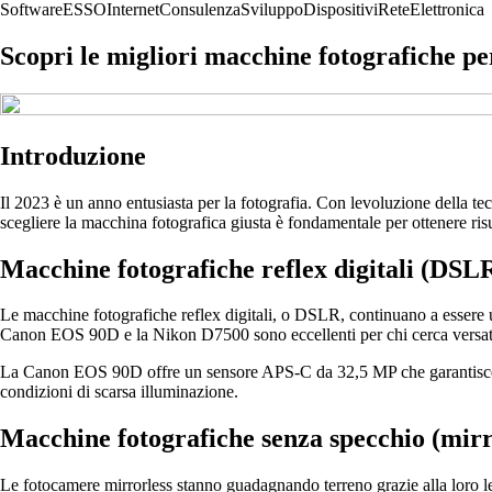
Software
ESSO
Internet
Consulenza
Sviluppo
Dispositivi
Rete
Elettronica
Scopri le migliori macchine fotografiche pe
Introduzione
Il 2023 è un anno entusiasta per la fotografia. Con levoluzione della te
scegliere la macchina fotografica giusta è fondamentale per ottenere risul
Macchine fotografiche reflex digitali (DSL
Le macchine fotografiche reflex digitali, o DSLR, continuano a essere u
Canon EOS 90D e la Nikon D7500 sono eccellenti per chi cerca versatil
La Canon EOS 90D offre un sensore APS-C da 32,5 MP che garantisce imm
condizioni di scarsa illuminazione.
Macchine fotografiche senza specchio (mirr
Le fotocamere mirrorless stanno guadagnando terreno grazie alla loro 