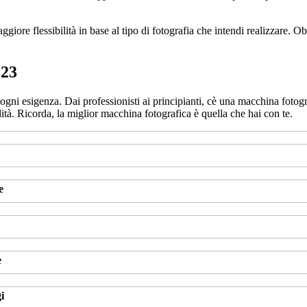
ggiore flessibilità in base al tipo di fotografia che intendi realizzare. 
023
gni esigenza. Dai professionisti ai principianti, cè una macchina fotogra
lità. Ricorda, la miglior macchina fotografica è quella che hai con te.
e
e
i