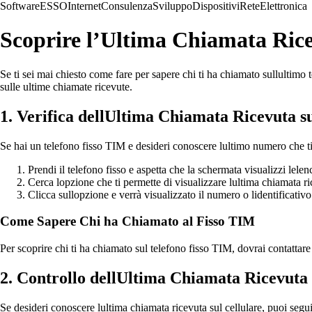
Software
ESSO
Internet
Consulenza
Sviluppo
Dispositivi
Rete
Elettronica
Scoprire l’Ultima Chiamata Ric
Se ti sei mai chiesto come fare per sapere chi ti ha chiamato sullultimo
sulle ultime chiamate ricevute.
1. Verifica dellUltima Chiamata Ricevuta s
Se hai un telefono fisso TIM e desideri conoscere lultimo numero che ti 
Prendi il telefono fisso e aspetta che la schermata visualizzi lele
Cerca lopzione che ti permette di visualizzare lultima chiamata ri
Clicca sullopzione e verrà visualizzato il numero o lidentificativ
Come Sapere Chi ha Chiamato al Fisso TIM
Per scoprire chi ti ha chiamato sul telefono fisso TIM, dovrai contattare 
2. Controllo dellUltima Chiamata Ricevuta 
Se desideri conoscere lultima chiamata ricevuta sul cellulare, puoi segui