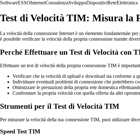
Software
ESSO
Internet
Consulenza
Sviluppo
Dispositivi
Rete
Elettronica
Test di Velocità TIM: Misura la
La velocità della connessione Internet è un elemento fondamentale per ga
è possibile verificare la velocità della propria connessione tramite divers
Perché Effettuare un Test di Velocità con 
Effettuare un test di velocità della propria connessione TIM è important
Verificare che la velocità di upload e download sia conforme a qu
Individuare eventuali problemi di connessione che potrebbero com
Ottimizzare le prestazioni della propria rete domestica effettuando
Confrontare la propria velocità con quella offerta da altri operato
Strumenti per il Test di Velocità TIM
Per misurare la velocità della tua connessione TIM, puoi utilizzare diver
Speed Test TIM