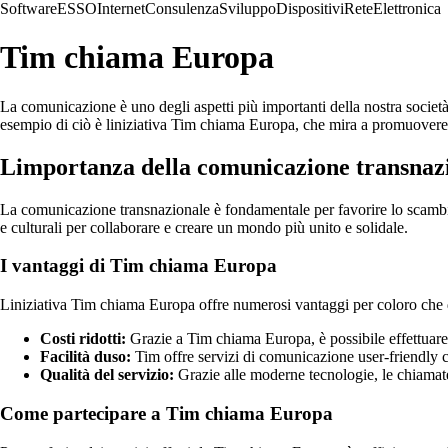
Software
ESSO
Internet
Consulenza
Sviluppo
Dispositivi
Rete
Elettronica
Tim chiama Europa
La comunicazione è uno degli aspetti più importanti della nostra socie
esempio di ciò è liniziativa Tim chiama Europa, che mira a promuovere 
Limportanza della comunicazione transnaz
La comunicazione transnazionale è fondamentale per favorire lo scambio 
e culturali per collaborare e creare un mondo più unito e solidale.
I vantaggi di Tim chiama Europa
Liniziativa Tim chiama Europa offre numerosi vantaggi per coloro che d
Costi ridotti:
Grazie a Tim chiama Europa, è possibile effettuare 
Facilità duso:
Tim offre servizi di comunicazione user-friendly ch
Qualità del servizio:
Grazie alle moderne tecnologie, le chiamate
Come partecipare a Tim chiama Europa