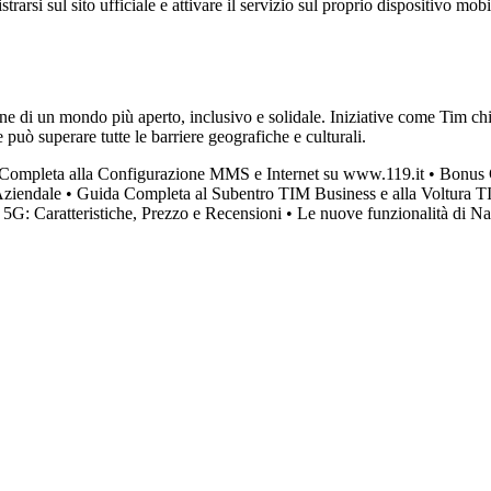
strarsi sul sito ufficiale e attivare il servizio sul proprio dispositivo m
ne di un mondo più aperto, inclusivo e solidale. Iniziative come Tim c
può superare tutte le barriere geografiche e culturali.
Completa alla Configurazione MMS e Internet su www.119.it
•
Bonus C
Aziendale
•
Guida Completa al Subentro TIM Business e alla Voltura T
G: Caratteristiche, Prezzo e Recensioni
•
Le nuove funzionalità di N