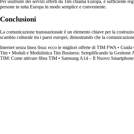
Per usufruire dei servizi offerti da Tim chiama Europa, è sufficiente regi
persone in tutta Europa in modo semplice e conveniente.
Conclusioni
La comunicazione transnazionale è un elemento chiave per la costruzio
scambio culturale tra i paesi europei, dimostrando che la comunicazione 
Internet senza linea fissa: ecco le migliori offerte di TIM FWA
•
Guida 
Tim
•
Moduli e Modulistica Tim Business: Semplificando la Gestione 
TIM: Come attivare fibra TIM
•
Samsung A14 – Il Nuovo Smartphone 5