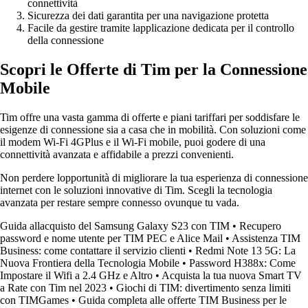
connettività
Sicurezza dei dati garantita per una navigazione protetta
Facile da gestire tramite lapplicazione dedicata per il controllo
della connessione
Scopri le Offerte di Tim per la Connessione
Mobile
Tim offre una vasta gamma di offerte e piani tariffari per soddisfare le
esigenze di connessione sia a casa che in mobilità. Con soluzioni come
il modem Wi-Fi 4GPlus e il Wi-Fi mobile, puoi godere di una
connettività avanzata e affidabile a prezzi convenienti.
Non perdere lopportunità di migliorare la tua esperienza di connessione
internet con le soluzioni innovative di Tim. Scegli la tecnologia
avanzata per restare sempre connesso ovunque tu vada.
Guida allacquisto del Samsung Galaxy S23 con TIM
•
Recupero
password e nome utente per TIM PEC e Alice Mail
•
Assistenza TIM
Business: come contattare il servizio clienti
•
Redmi Note 13 5G: La
Nuova Frontiera della Tecnologia Mobile
•
Password H388x: Come
Impostare il Wifi a 2.4 GHz e Altro
•
Acquista la tua nuova Smart TV
a Rate con Tim nel 2023
•
Giochi di TIM: divertimento senza limiti
con TIMGames
•
Guida completa alle offerte TIM Business per le