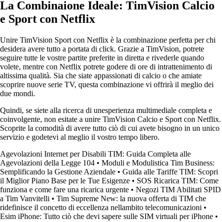
La Combinaione Ideale: TimVision Calcio
e Sport con Netflix
Unire TimVision Sport con Netflix è la combinazione perfetta per chi
desidera avere tutto a portata di click. Grazie a TimVision, potrete
seguire tutte le vostre partite preferite in diretta e rivederle quando
volete, mentre con Netflix potrete godere di ore di intrattenimento di
altissima qualità. Sia che siate appassionati di calcio o che amiate
scoprire nuove serie TV, questa combinazione vi offrirà il meglio dei
due mondi.
Quindi, se siete alla ricerca di unesperienza multimediale completa e
coinvolgente, non esitate a unire TimVision Calcio e Sport con Netflix.
Scoprite la comodità di avere tutto ciò di cui avete bisogno in un unico
servizio e godetevi al meglio il vostro tempo libero.
Agevolazioni Internet per Disabili TIM: Guida Completa alle
Agevolazioni della Legge 104
•
Moduli e Modulistica Tim Business:
Semplificando la Gestione Aziendale
•
Guida alle Tariffe TIM: Scopri
il Miglior Piano Base per le Tue Esigenze
•
SOS Ricarica TIM: Come
funziona e come fare una ricarica urgente
•
Negozi TIM Abilitati SPID
a Tim Vanvitelli
•
Tim Supreme New: la nuova offerta di TIM che
ridefinisce il concetto di eccellenza nellambito telecomunicazioni
•
Esim iPhone: Tutto ciò che devi sapere sulle SIM virtuali per iPhone
•